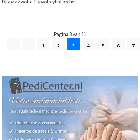
Djopzz Zwolle Topvolleybal op het
...
Pagina 3 van 81
1
2
3
4
5
6
7