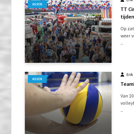
ASSEN
TT Ci
tijden
Op zat
weer v
...
Erik
ASSEN
TeamN
Van 10
volley
...