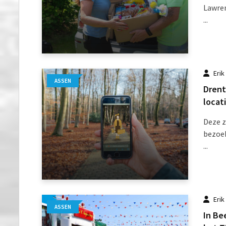
Lawre
...
Erik
ASSEN
Drent
locat
Deze 
bezoek
...
Erik
ASSEN
In Be