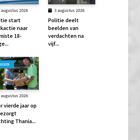
 augustus 2026
3 augustus 2026
itie start
Politie deelt
kactie naar
beelden van
miste 18-
verdachten na
ge...
vijf...
ASSEN
 augustus 2026
r vierde jaar op
 bezorgt
chting Thania...