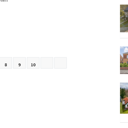
even
8
9
10