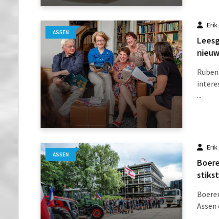
Erik
ASSEN
Leesg
nieuw
Rubens
inter
...
Erik
ASSEN
Boere
stiks
Boeren
Assen 
...