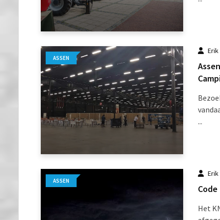
Erik
ASSEN
Assen
Camp
Bezoek
vandaa
...
Erik
ASSEN
Code 
Het KN