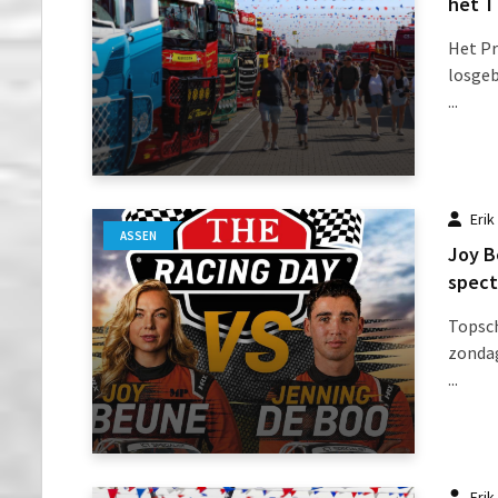
het T
Het Pr
losge
...
Erik
ASSEN
Joy B
spect
Topsch
zondag
...
Erik