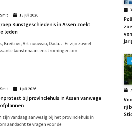
3
 Smit
13 juli 2026
Pol
roep Kunstgeschiedenis in Assen zoekt
zoe
e leden
ver
jari
, Breitner, Art nouveau, Dada… Er zijn zoveel
essante kunstenaars en stromingen om
 Smit
1 juli 2026
7
nprotest bij provinciehuis in Assen vanwege
Voo
tofplannen
rij
Sti
 zijn vandaag aanwezig bij het provinciehuis in
om aandacht te vragen voor de