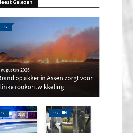
Meest Gelezen
112
 augustus 2026
Brand op akker in Assen zorgt voor
flinke rookontwikkeling
112
112