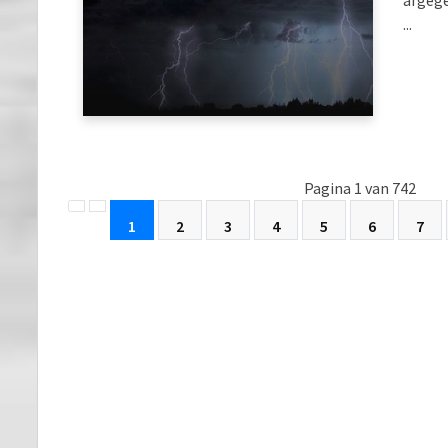
afgeg
...
Pagina 1 van 742
1
2
3
4
5
6
7