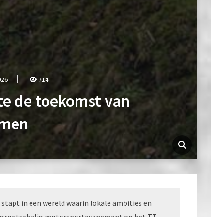
026
714
te de toekomst van
rmen
 stapt in een wereld waarin lokale ambities en
en grootschalig motorsportevenement op het TT