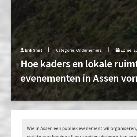
Erik Smit
Categorie: Ondernemers
22 mei 2
Hoe kaders en lokale ruim
evenementen in Assen vo
Wie in Assen een publiek evenement wil organiseren,
strikte regelgeving elkaar continu uitdagen. Van e