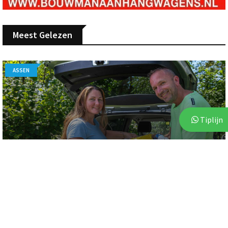
Meest Gelezen
ASSEN
Tiplijn
7 augustus 2026
Voor vierde jaar op rij bezorgt Stichting Thania
Lawrence gezinnen een onbezorgde vakantie