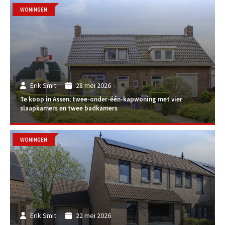
WONINGEN
Erik Smit
28 mei 2026
Te koop in Assen; twee-onder-één-kapwoning met vier
slaapkamers en twee badkamers
WONINGEN
Erik Smit
22 mei 2026