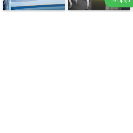
Tiplijn
3 augustus 2026
3 augustus 2026
Politie start zoekactie naar
Politie deelt beelden van
vermiste 18-jarige...
verdachten na vijf...