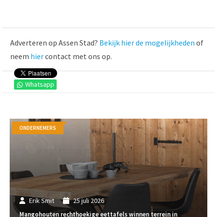
Adverteren op Assen Stad?
Bekijk hier de mogelijkheden
of
neem
hier
contact met ons op.
Whatsapp
ONDERNEMERS
Erik Smit
25 juli 2026
Mangohouten rechthoekige eettafels winnen terrein in