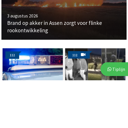
3 augustus 2026
Brand op akker in Assen zorgt voor flinke
rookontwikkeling
112
112
Tiplijn
3 augustus 2026
3 augustus 2026
Politie start zoekactie naar
Politie deelt beelden van
vermiste 18-jarige...
verdachten na vijf...
ASSEN