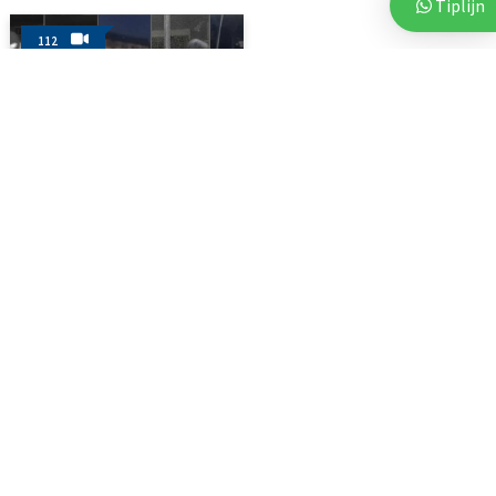
Tiplijn
112
3 augustus 2026
Politie deelt beelden van
verdachten na vijf...