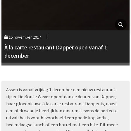
15 november 2017
À la carte restaurant Dapper open vanaf 1
december
Assen is vanaf vrijdag 1 december een nieuw restaurant
rijker. De Bonte Wever opent dan de deuren van Dapper,
haar gloednieuwe à la carte restaurant. Dapper is, naast
een plek waar je heerlijk kan dineren, tevens de perfecte
uitvalsbasis voor bijvoorbeeld een goede kop koffie,
hedendaagse lunch of een borrel met een bite. Dit mede