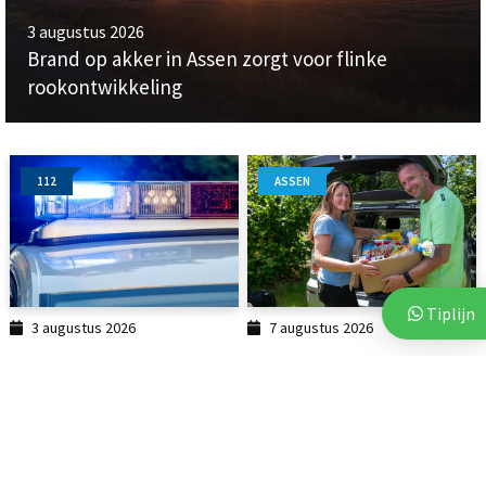
3 augustus 2026
Brand op akker in Assen zorgt voor flinke
rookontwikkeling
112
ASSEN
Tiplijn
3 augustus 2026
7 augustus 2026
Politie start zoekactie naar
Voor vierde jaar op rij bezorgt
vermiste 18-jarige...
Stichting Thania...