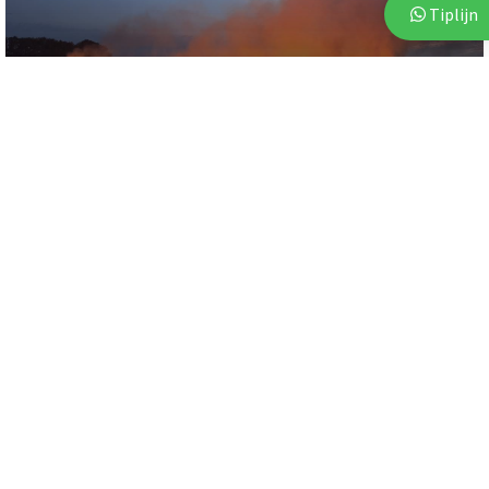
Tiplijn
3 augustus 2026
Brand op akker in Assen zorgt voor flinke
rookontwikkeling
112
112
3 augustus 2026
3 augustus 2026
Politie start zoekactie naar
Politie deelt beelden van
vermiste 18-jarige...
verdachten na vijf...