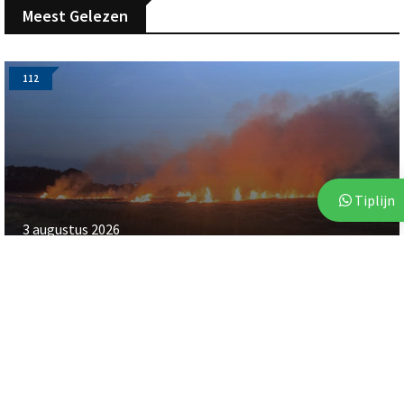
Meest Gelezen
112
Tiplijn
3 augustus 2026
Brand op akker in Assen zorgt voor flinke
rookontwikkeling
112
112