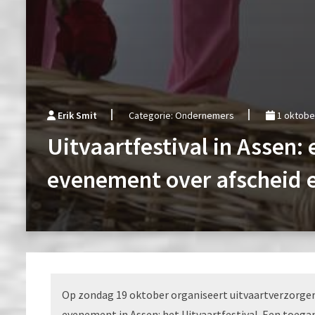
Erik Smit
Categorie: Ondernemers
1 oktobe
Uitvaartfestival in Assen:
evenement over afscheid 
Op zondag 19 oktober organiseert uitvaartverzorge
evenement in Assen: het Uitvaartfestival. Een toegan