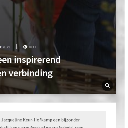
r 2025
3873
 een inspirerend
en verbinding
r Jacqueline Keur-Hofkamp een bijzonder
kelijk en warm festival waar afscheid, rouw,