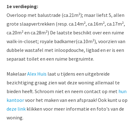
1e verdieping:
Overloop met balustrade (ca.21m²); maar liefst 5, allen
grote slaapvertrekken (resp. ca.14m², ca.16m², ca.17m²,
ca.20m² en ca.28m²) De laatste beschikt over een ruime
walk-in-closet; royale badkamer(ca.10m²), voorzien van
dubbele wastafel met inloopdouche, ligbad en er is een
separaat toilet en een ruime bergruimte.
Makelaar
Alex Huis
laat u tijdens een uitgebreide
bezichtiging graag zien wat deze woning allemaal te
bieden heeft. Schroom niet en neem contact op met
hun
kantoor
voor het maken van een afspraak! Ook kunt u op
deze link
klikken voor meer informatie en foto's van de
woning.