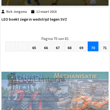
Rick Jongsma
12 maart 2018
LEO boekt zege in wedstrijd tegen SVZ
Pagina 70 van 81
65
66
67
68
69
70
71