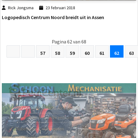
Rick Jongsma
23 februari 2018
Logopedisch Centrum Noord breidt uit in Assen
Pagina 62 van 68
57
58
59
60
61
62
63