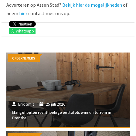
Adverteren op Assen Stad?
Bekijk hier de mogelijkheden
of
neem
hier
contact met ons op.
Whatsapp
ONDERNEMERS
Erik Smit
25 juli 2026
Mangohouten rechthoekige eettafels winnen terrein in
Drenthe