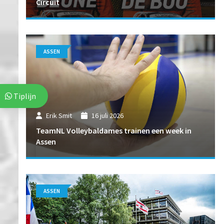
Circuit
ASSEN
Tiplijn
Erik Smit
16 juli 2026
TeamNL Volleybaldames trainen een week in
Assen
ASSEN