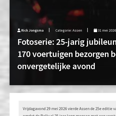
Rick Jongsma
Categorie: Assen
31 mei 2026
Fotoserie: 25-jarig jubile
170 voertuigen bezorgen 
onvergetelijke avond
Vrijdagavond 29 mei 2026 vierde Assen de 25e editie
omdat de Rally al 25 jaar lang mensen met een verst