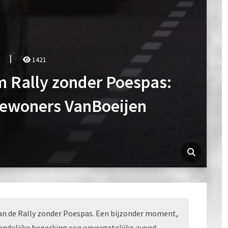
1421
um Rally zonder Poespas:
bewoners VanBoeijen
 van de Rally zonder Poespas. Een bijzonder moment,
andelijke beperking een onvergetelijke avond