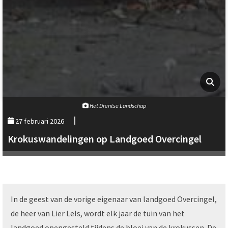
Het Drentse Landschap
27 februari 2026
Krokuswandelingen op Landgoed Overcingel
In de geest van de vorige eigenaar van landgoed Overcingel,
de heer van Lier Lels, wordt elk jaar de tuin van het
landgoed opengesteld tijdens de bloei van de krokussen. De