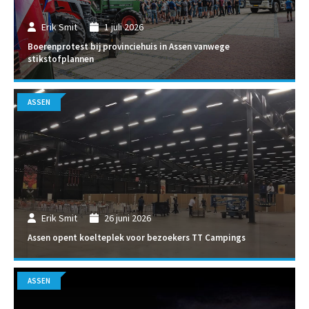
Erik Smit
1 juli 2026
Boerenprotest bij provinciehuis in Assen vanwege
stikstofplannen
ASSEN
Erik Smit
26 juni 2026
Assen opent koelteplek voor bezoekers TT Campings
ASSEN