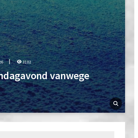
26
3102
zondagavond vanwege