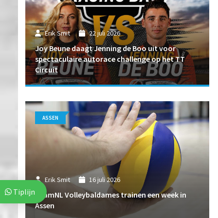
Erik Smit
22 juli 2026
Joy Beune daagt Jenning de Boo uit voor
spectaculaire autorace challenge op het TT
Circuit
ASSEN
Erik Smit
16 juli 2026
Tiplijn
TeamNL Volleybaldames trainen een week in
Assen