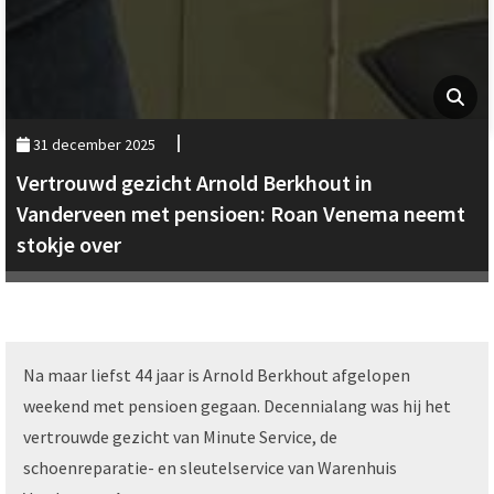
31 december 2025
Vertrouwd gezicht Arnold Berkhout in
Vanderveen met pensioen: Roan Venema neemt
stokje over
Na maar liefst 44 jaar is Arnold Berkhout afgelopen
weekend met pensioen gegaan. Decennialang was hij het
vertrouwde gezicht van Minute Service, de
schoenreparatie- en sleutelservice van Warenhuis