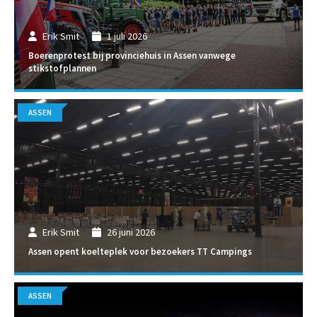
Erik Smit
1 juli 2026
Boerenprotest bij provinciehuis in Assen vanwege
stikstofplannen
ASSEN
Erik Smit
26 juni 2026
Assen opent koelteplek voor bezoekers TT Campings
ASSEN