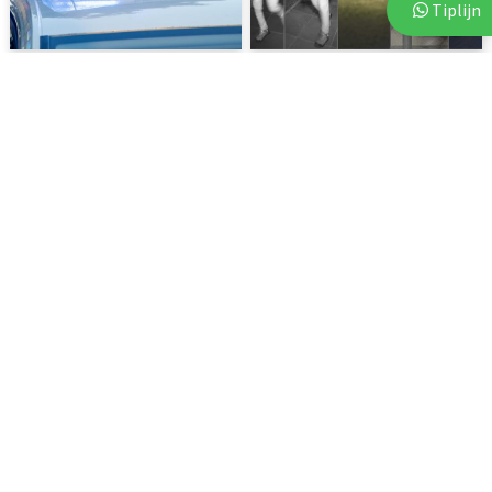
Tiplijn
3 augustus 2026
3 augustus 2026
Politie start zoekactie naar
Politie deelt beelden van
vermiste 18-jarige...
verdachten na vijf...