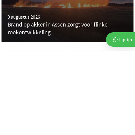
3 augustus 2026
Brand op akker in Assen zorgt voor flinke
rookontwikkeling
Tiplijn
112
112
3 augustus 2026
3 augustus 2026
Politie start zoekactie naar
Politie deelt beelden van
vermiste 18-jarige...
verdachten na vijf...