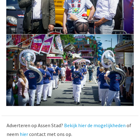
Adverteren op Assen Stad?
Bekijk hier de mogelijkheden
of
neem
hier
contact met ons op.