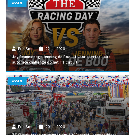
ASSEN
Erik Smit
22 juli 2026
Joy Beune daagt Jenning de Boo uit voor spectaculaire
autorace challenge op het TT Circuit
ASSEN
Erik Smit
20 juli 2026
TT Circuit Assen ontvangt ruim 2.300 vrachtwagens tijdens