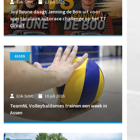
Erik Smit
22 juli 2026
Joy Beune daagt Jenning de Boo uit voor
spectaculaire autorace challenge op het TT
Circuit
ASSEN
Erik Smit
16 juli 2026
TeamNL Volleybaldames trainen een week in
Assen