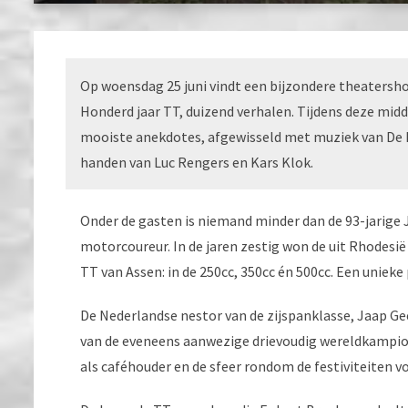
Op woensdag 25 juni vindt een bijzondere theatersh
Honderd jaar TT, duizend verhalen. Tijdens deze mi
mooiste anekdotes, afgewisseld met muziek van De H
handen van Luc Rengers en Kars Klok.
Onder de gasten is niemand minder dan de 93-jarig
motorcoureur. In de jaren zestig won de uit Rhodesi
TT van Assen: in de 250cc, 350cc én 500cc. Een unieke 
De Nederlandse nestor van de zijspanklasse, Jaap Geer
van de eveneens aanwezige drievoudig wereldkampioe
als caféhouder en de sfeer rondom de festiviteiten v