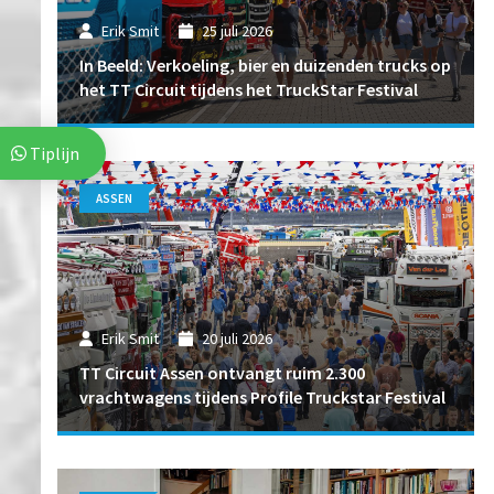
Erik Smit
25 juli 2026
In Beeld: Verkoeling, bier en duizenden trucks op
het TT Circuit tijdens het TruckStar Festival
Tiplijn
ASSEN
Erik Smit
20 juli 2026
TT Circuit Assen ontvangt ruim 2.300
vrachtwagens tijdens Profile Truckstar Festival