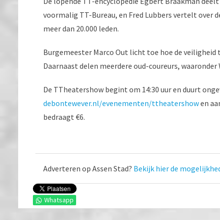
De lopende TT-encyclopedie Egbert Braakman deelt z
voormalig TT-Bureau, en Fred Lubbers vertelt over de
meer dan 20.000 leden.
Burgemeester Marco Out licht toe hoe de veiligheid t
Daarnaast delen meerdere oud-coureurs, waaronder W
De TTheatershow begint om 14:30 uur en duurt ongeve
debontewever.nl/evenementen/ttheatershow
en aan
bedraagt €6.
Adverteren op Assen Stad?
Bekijk hier de mogelijkhe
Whatsapp