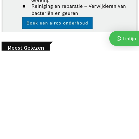
Tiplijn
Meest Gelezen
ASSEN
7 augustus 2026
Voor vierde jaar op rij bezorgt Stichting Thania