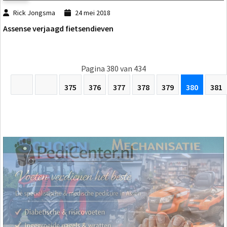
Rick Jongsma
24 mei 2018
Assense verjaagd fietsendieven
Pagina 380 van 434
375
376
377
378
379
380
381