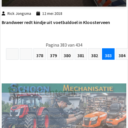
Rick Jongsma
12 mei 2018
Brandweer redt kindje uit voetbaldoel in Kloosterveen
Pagina 383 van 434
378
379
380
381
382
383
384