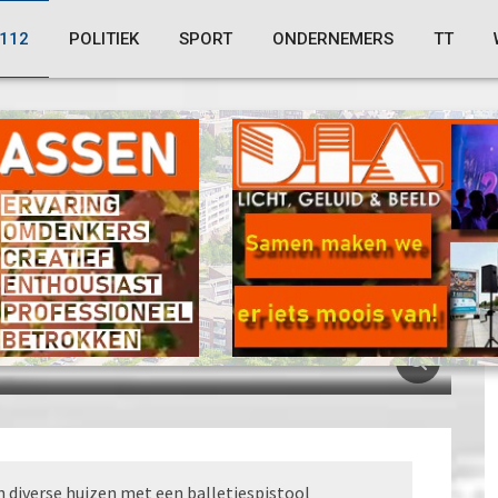
112
POLITIEK
SPORT
ONDERNEMERS
TT
2431
jespistool op huizen
 diverse huizen met een balletjespistool