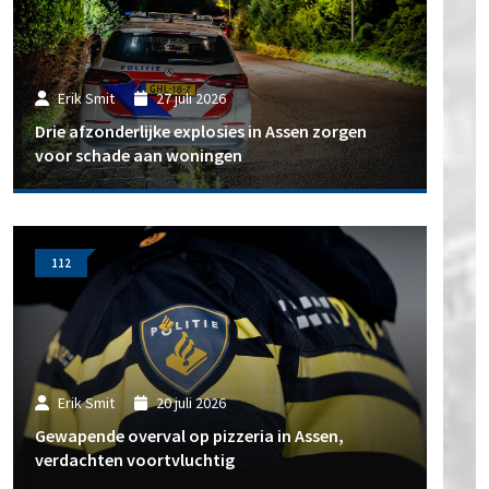
Erik Smit
27 juli 2026
Drie afzonderlijke explosies in Assen zorgen
voor schade aan woningen
112
Erik Smit
20 juli 2026
Gewapende overval op pizzeria in Assen,
verdachten voortvluchtig