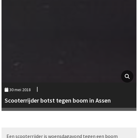
30 mei 2018
Scooterrijder botst tegen boom in Assen
Een scooterrijder is woensdagavond tegen een boom