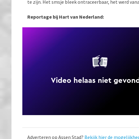
te zijn. Het smsje bleek ontraceerbaar, het werd va
Reportage bij Hart van Nederland:
Adverteren op Assen Stad?
Bekijk hier de mogelijkhe