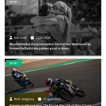
SPORT
Erik Smit
2 juni 2026
Beachvolleybal Koopmansplein: Van Hal/Van Werkhoven en
Sonneville/Radstake pakken goud in Assen
SPORT
Rick Jongsma
15 april 2026
Nieuwe raceklasse voor The Racing Day: Isle of Man Classic