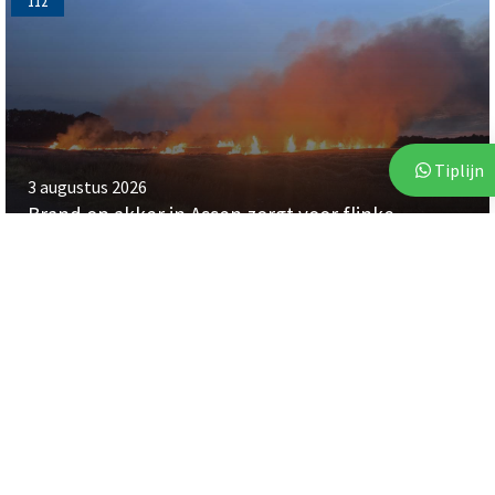
112
Tiplijn
3 augustus 2026
Brand op akker in Assen zorgt voor flinke
rookontwikkeling
112
112
2 augustus 2026
3 augustus 2026