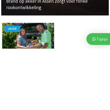
Brand op akker in Assen zorgt voor flinke
rookontwikkeling
ASSEN
Tiplijn
7 augustus 2026
Voor vierde jaar op rij bezorgt
Stichting Thania...