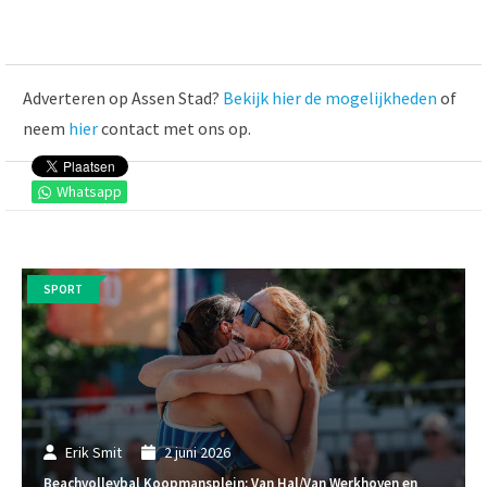
Adverteren op Assen Stad?
Bekijk hier de mogelijkheden
of
neem
hier
contact met ons op.
Whatsapp
SPORT
Erik Smit
2 juni 2026
Beachvolleybal Koopmansplein: Van Hal/Van Werkhoven en