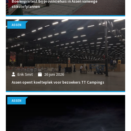
Boerenprotest bij provinciehuis in Assen vanwege
stikstofplannen
ASSEN
Erik Smit
26 juni 2026
Assen opent koelteplek voor bezoekers TT Campings
ASSEN