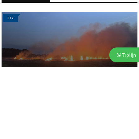
112
Tiplijn
3 augustus 2026
Brand op akker in Assen zorgt voor flinke
rookontwikkeling
112
112