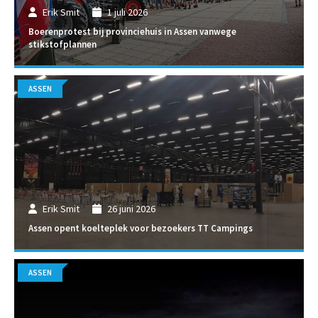
Erik Smit
1 juli 2026
Boerenprotest bij provinciehuis in Assen vanwege
stikstofplannen
ASSEN
Erik Smit
26 juni 2026
Assen opent koelteplek voor bezoekers TT Campings
ASSEN