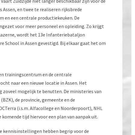
art Zuidzijde niet langer beschikbaar zijn voor de
 Assen, en twee te realiseren rijksbrede
um en een centrale productiekeuken. De
zet voor meer personeel en opleiding. Zo krijgt
azerne, wordt het 13e Infanteriebataljon
aire School in Assen gevestigd. Bij elkaar gaat het om
 en trainingscentrum en de centrale
ht naar een nieuwe locatie in Assen. Het
 zoveel mogelijk te benutten. De ministeries van
 (BZK), de provincie, gemeente en de
DCTerra (i.s.m. Alfacollege en Noorderpoort), NHL
 komende tijd hiervoor een plan van aanpak uit.
e kennisinstellingen hebben begrip voor de