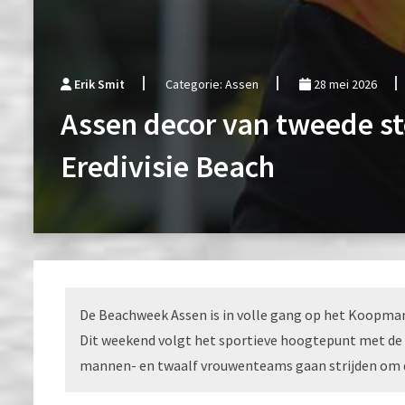
Erik Smit
Categorie: Assen
28 mei 2026
Assen decor van tweede s
Eredivisie Beach
De Beachweek Assen is in volle gang op het Koopman
Dit weekend volgt het sportieve hoogtepunt met de 
mannen- en twaalf vrouwenteams gaan strijden om d