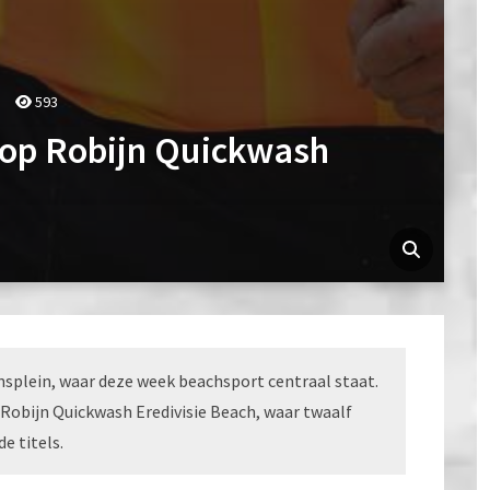
593
top Robijn Quickwash
splein, waar deze week beachsport centraal staat.
Robijn Quickwash Eredivisie Beach, waar twaalf
e titels.