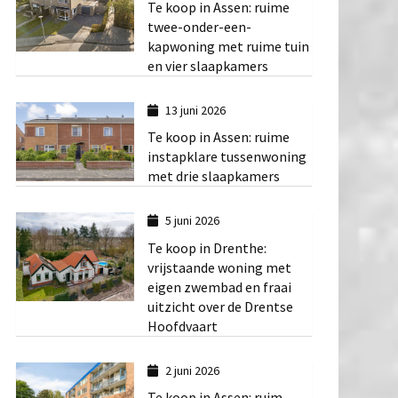
Te koop in Assen: ruime
twee-onder-een-
kapwoning met ruime tuin
en vier slaapkamers
13 juni 2026
Te koop in Assen: ruime
instapklare tussenwoning
met drie slaapkamers
5 juni 2026
Te koop in Drenthe:
vrijstaande woning met
eigen zwembad en fraai
uitzicht over de Drentse
Hoofdvaart
2 juni 2026
Te koop in Assen: ruim