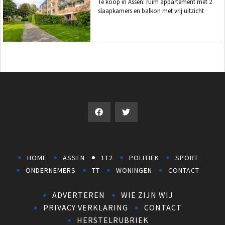
Te koop in Assen: ruim appartement met 2
slaapkamers en balkon met vrij uitzicht
HOME
ASSEN
112
POLITIEK
SPORT
ONDERNEMERS
TT
WONINGEN
CONTACT
ADVERTEREN
WIE ZIJN WIJ
PRIVACY VERKLARING
CONTACT
HERSTELRUBRIEK