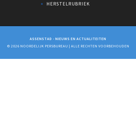
HERSTELRUBRIEK
ASSENSTAD - NIEUWS EN ACTUALITEITEN
© 2026 NOORDELIJK PERSBUREAU | ALLE RECHTEN VOORBEHOUDEN