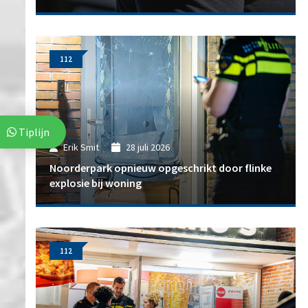
112
Tiplijn
Erik Smit
28 juli 2026
Noorderpark opnieuw opgeschrikt door flinke
explosie bij woning
112