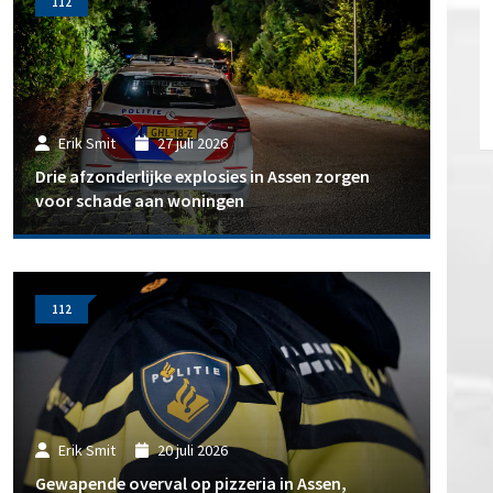
112
Erik Smit
27 juli 2026
Drie afzonderlijke explosies in Assen zorgen
voor schade aan woningen
112
Erik Smit
20 juli 2026
Gewapende overval op pizzeria in Assen,