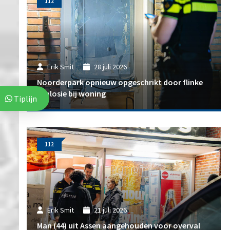
112
Erik Smit
28 juli 2026
Noorderpark opnieuw opgeschrikt door flinke
explosie bij woning
Tiplijn
112
Erik Smit
21 juli 2026
Man (44) uit Assen aangehouden voor overval