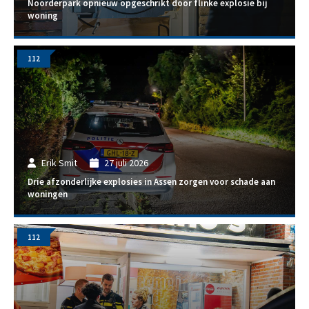
Noorderpark opnieuw opgeschrikt door flinke explosie bij
woning
112
Erik Smit
27 juli 2026
Drie afzonderlijke explosies in Assen zorgen voor schade aan
woningen
112