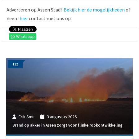
Adverteren op Assen Stad?
Bekijk hier de mogelijkheden
of
neem
hier
contact met ons op.
Whatsapp
112
Erik Smit
3 augustus 2026
Brand op akker in Assen zorgt voor flinke rookontwikkeling