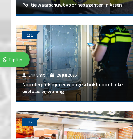
Politie waarschuwt voor nepagenten in Assen
112
Tiplijn
Erik Smit
28 juli 2026
Noorderpark opnieuw opgeschrikt door flinke
explosie bij woning
112