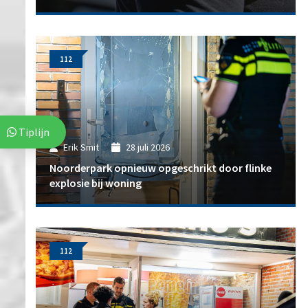
112
Tiplijn
Erik Smit
28 juli 2026
Noorderpark opnieuw opgeschrikt door flinke
explosie bij woning
112