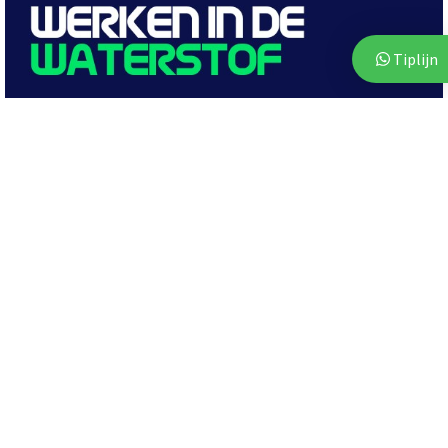
Tiplijn
Woningen
20 juli 2026
Te koop in Assen: ruime twee-onder-een-
kapwoning met ruime tuin en vier
slaapkamers