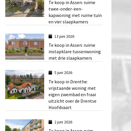
Te koop in Assen: ruime
twee-onder-een-
kapwoning met ruime tuin
en vier slaapkamers
13 juni 2026
Te koop in Assen: ruime
instapklare tussenwoning
met drie slaapkamers
5 juni 2026
Te koop in Drenthe:
vrijstaande woning met
eigen zwembad en fraai
uitzicht over de Drentse
Hoofdvaart
2 juni 2026
Te koop in Assen: ruim