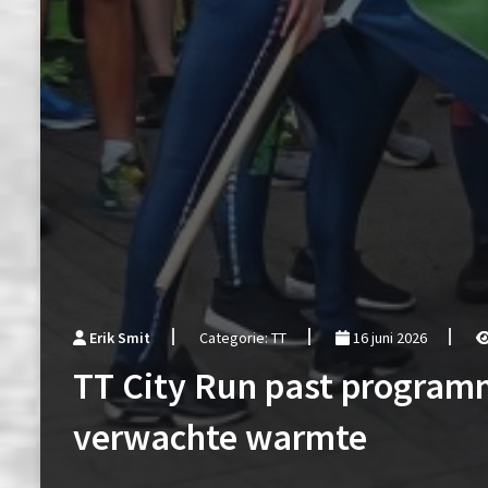
Erik Smit
Categorie: TT
16 juni 2026
TT City Run past progra
verwachte warmte