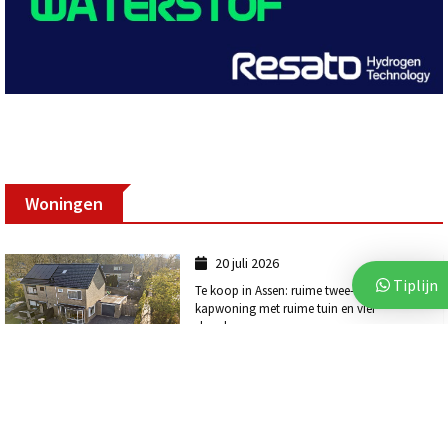
Woningen
20 juli 2026
Tiplijn
Te koop in Assen: ruime twee-onder-een-
kapwoning met ruime tuin en vier
slaapkamers
13 juni 2026
Te koop in Assen: ruime instapklare