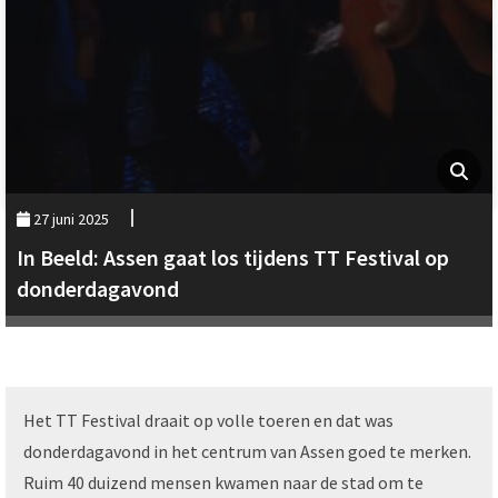
27 juni 2025
In Beeld: Assen gaat los tijdens TT Festival op
donderdagavond
Het TT Festival draait op volle toeren en dat was
donderdagavond in het centrum van Assen goed te merken.
Ruim 40 duizend mensen kwamen naar de stad om te