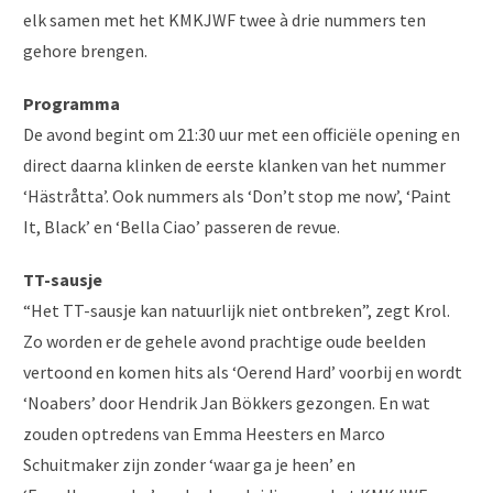
elk samen met het KMKJWF twee à drie nummers ten
gehore brengen.
Programma
De avond begint om 21:30 uur met een officiële opening en
direct daarna klinken de eerste klanken van het nummer
‘Hästråtta’. Ook nummers als ‘Don’t stop me now’, ‘Paint
It, Black’ en ‘Bella Ciao’ passeren de revue.
TT-sausje
“Het TT-sausje kan natuurlijk niet ontbreken”, zegt Krol.
Zo worden er de gehele avond prachtige oude beelden
vertoond en komen hits als ‘Oerend Hard’ voorbij en wordt
‘Noabers’ door Hendrik Jan Bökkers gezongen. En wat
zouden optredens van Emma Heesters en Marco
Schuitmaker zijn zonder ‘waar ga je heen’ en